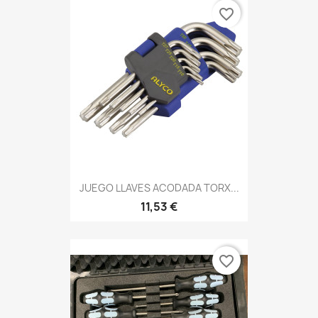
favorite_border
JUEGO LLAVES ACODADA TORX...
11,53 €
favorite_border