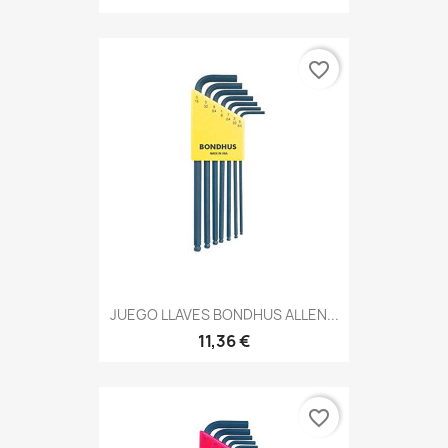
favorite_border
JUEGO LLAVES BONDHUS ALLEN...
11,36 €
favorite_border