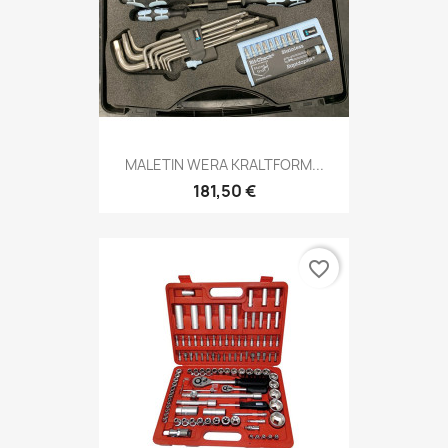
MALETIN WERA KRALTFORM...
181,50 €
favorite_border