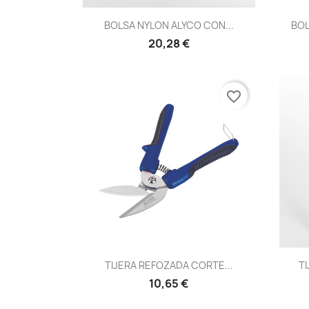
Vista rápida

BOLSA NYLON ALYCO CON...
BOL
20,28 €
favorite_border
Vista rápida

TIJERA REFOZADA CORTE...
TI
10,65 €