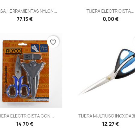
Vista rápida
Vista rápida


SA HERRAMIENTAS NYLON...
TIJERA ELECTRICISTA...
77,15 €
0,00 €
favorite_border
Vista rápida
Vista rápida


JERA ELECTRICISTA CON...
TIJERA MULTIUSO INOXIDABL
14,70 €
12,27 €