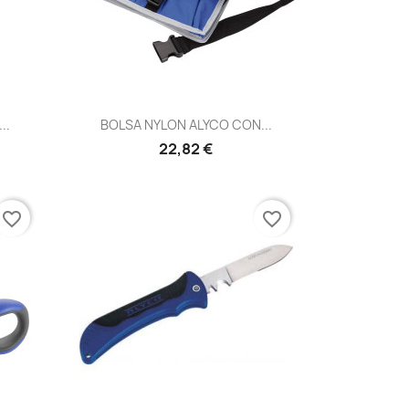
Vista rápida

..
BOLSA NYLON ALYCO CON...
22,82 €
favorite_border
favorite_border