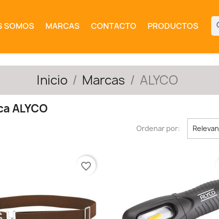
se
S SOMOS
MARCAS
CONTACTO
PRODUCTOS
Inicio
Marcas
ALYCO
rca ALYCO
Ordenar por:
Relevan
favorite_border