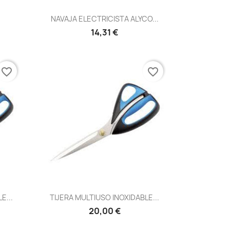
Vista rápida

NAVAJA ELECTRICISTA ALYCO...
14,31 €
favorite_border
favorite_border
Vista rápida

E...
TIJERA MULTIUSO INOXIDABLE...
20,00 €