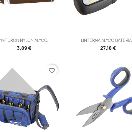
Vista rápida
Vista rápida


INTURON NYLON ALYCO...
LINTERNA ALYCO BATERIA.
3,89 €
27,18 €
favorite_border