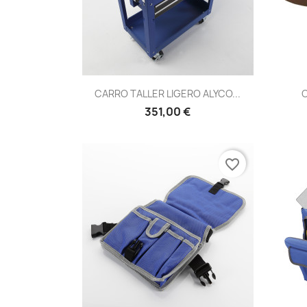
Vista rápida

CARRO TALLER LIGERO ALYCO...
C
351,00 €
favorite_border