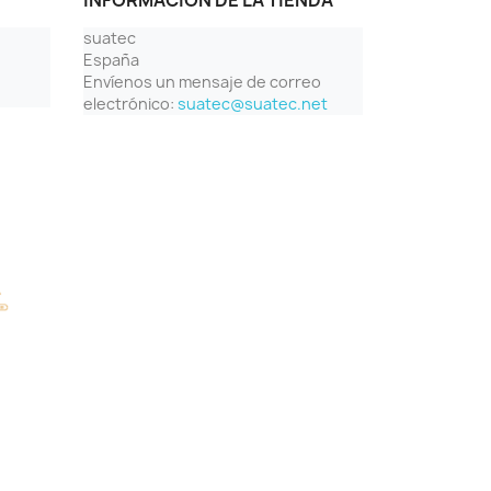
INFORMACIÓN DE LA TIENDA
suatec
España
Envíenos un mensaje de correo
electrónico:
suatec@suatec.net