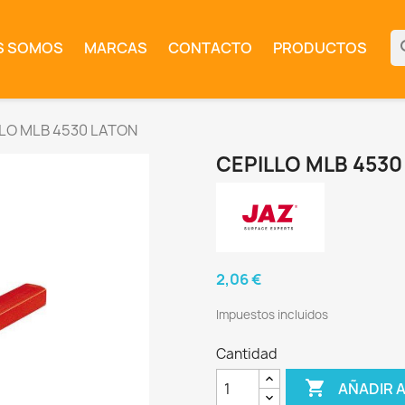
se
S SOMOS
MARCAS
CONTACTO
PRODUCTOS
LO MLB 4530 LATON
CEPILLO MLB 4530
2,06 €
Impuestos incluidos
Cantidad

AÑADIR 