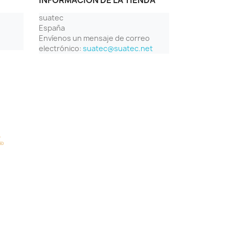
INFORMACIÓN DE LA TIENDA
suatec
España
Envíenos un mensaje de correo
electrónico:
suatec@suatec.net