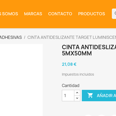
se
S SOMOS
MARCAS
CONTACTO
PRODUCTOS
 ADHESIVAS
CINTA ANTIDESLIZANTE TARGET LUMINISC
CINTA ANTIDESLI
5MX50MM
21,08 €
Impuestos incluidos
Cantidad

AÑADIR 