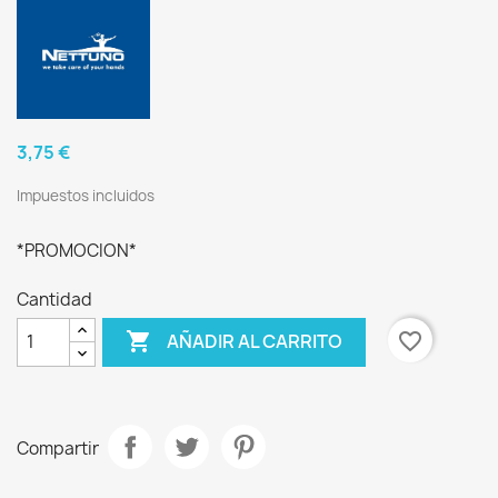
3,75 €
Impuestos incluidos
*PROMOCION*
Cantidad

favorite_border
AÑADIR AL CARRITO
Compartir