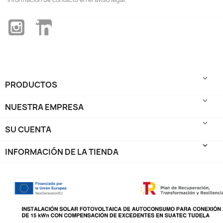
Instagram
LinkedIn

PRODUCTOS

NUESTRA EMPRESA

SU CUENTA
keyboard_arrow_down
INFORMACIÓN DE LA TIENDA