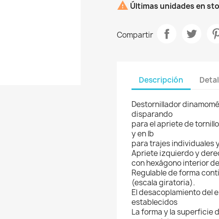

Últimas unidades en st
Compartir
Descripción
Detal
Destornillador dinamom
disparando
para el apriete de tornil
y en lb
para trajes individuales 
Apriete izquierdo y der
con hexágono interior de
Regulable de forma cont
(escala giratoria).
El desacoplamiento del 
establecidos
La forma y la superficie