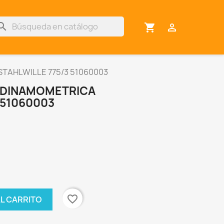
arch
shopping_cart

TAHLWILLE 775/3 51060003
 DINAMOMETRICA
 51060003
favorite_border
AL CARRITO