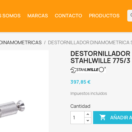
se
S SOMOS
MARCAS
CONTACTO
PRODUCTOS
 DINAMOMETRICAS
DESTORNILLADOR DINAMOMETRICA S
DESTORNILLADOR
STAHLWILLE 775/3
397,85 €
Impuestos incluidos
Cantidad

AÑADIR 