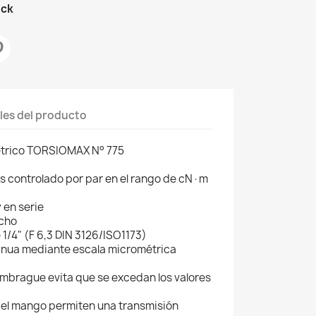
ock
les del producto
étrico TORSIOMAX N° 775
los controlado por par en el rango de cN·m
y en serie
echo
 1/4" (F 6,3 DIN 3126/ISO1173)
inua mediante escala micrométrica
embrague evita que se excedan los valores
 del mango permiten una transmisión