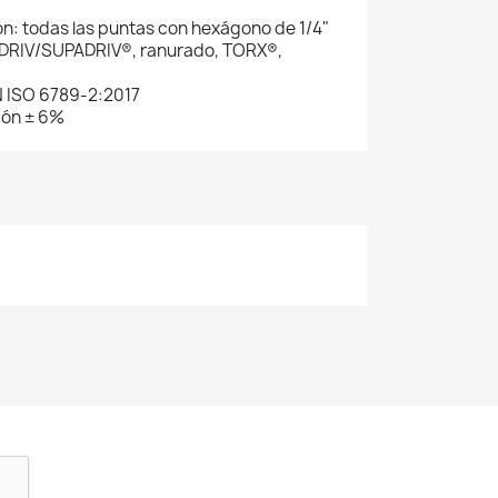
n: todas las puntas con hexágono de 1/4"
OZIDRIV/SUPADRIV®, ranurado, TORX®,
N ISO 6789-2:2017
ión ± 6%