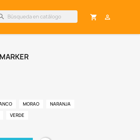
arch
shopping_cart

 MARKER
ANCO
MORAO
NARANJA
VERDE