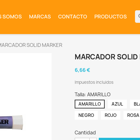
se
S SOMOS
MARCAS
CONTACTO
PRODUCTOS
MARCADOR SOLID MARKER
MARCADOR SOLID
6,66 €
Impuestos incluidos
Talla: AMARILLO
AMARILLO
AZUL
BL
NEGRO
ROJO
ROSA
Cantidad