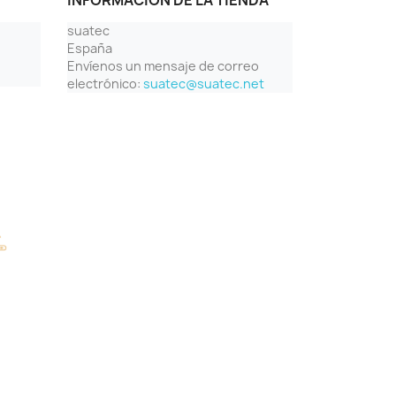
INFORMACIÓN DE LA TIENDA
suatec
España
Envíenos un mensaje de correo
electrónico:
suatec@suatec.net